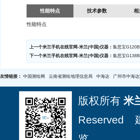
性能特点
技术参数
相
性能特点
上一个米兰手机在线官网-米兰(中国)仪器：
集思宝G120
下一个米兰手机在线官网-米兰(中国)仪器：
集思宝G138
友情链接：
中国测绘网
云南省测绘地理信息局
中海达
广州市中海达
版权所有
米
Reserve
览