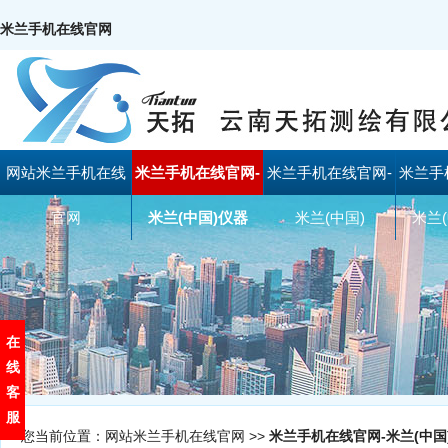
米兰手机在线官网
网站米兰手机在线
米兰手机在线官网-
米兰手机在线官网-
米兰手
官网
米兰(中国)仪器
米兰(中国)
米兰
在
线
客
服
您当前位置：
网站米兰手机在线官网
>>
米兰手机在线官网-米兰(中国