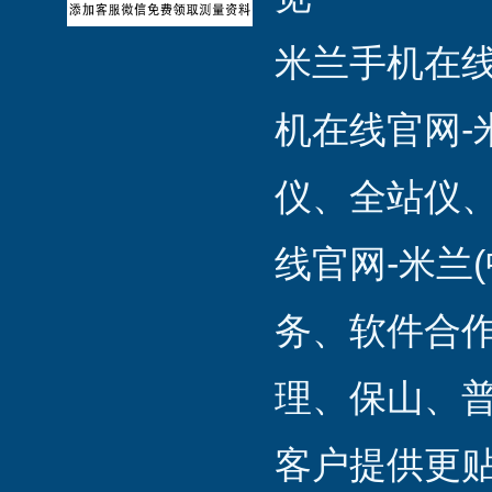
米兰手机在线
机在线官网-
仪、全站仪、
线官网-米兰
务、软件合
理、保山、
客户提供更