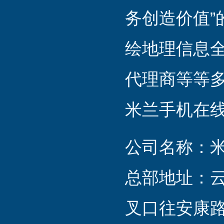
务创造价值”
绘地理信息全
代理商等等
米兰手机在线
公司名称：米
总部地址：云
叉口往安康路