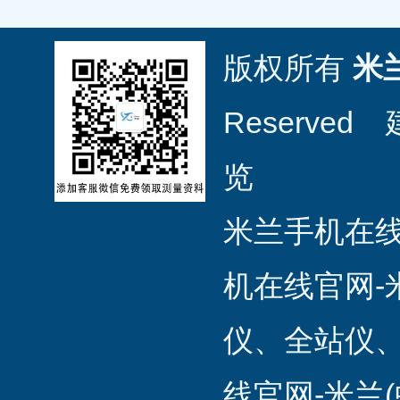
版权所有
米
Reserve
览
米兰手机在线
机在线官网-
仪、全站仪、
线官网-米兰