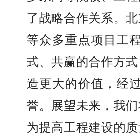
了战略合作关系。北
等众多重点项目工
式、共赢的合作方式
造更大的价值，经
誉。展望未来，我们
为提高工程建设的质