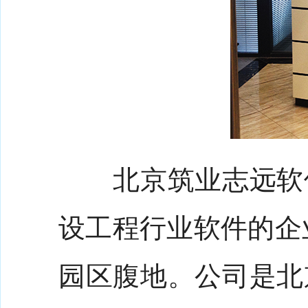
北京筑业志远软件
设工程行业软件的企
园区腹地。公司是北