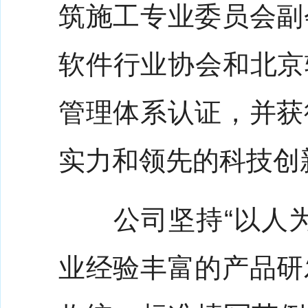
筑施工专业委员会副
软件行业协会和北京软
管理体系认证，并获
实力和领先的科技创
公司坚持“以人为
业经验丰富的产品研