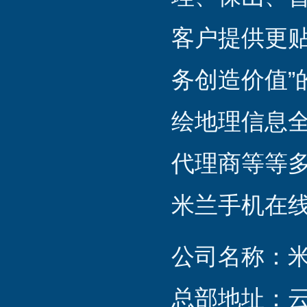
客户提供更
务创造价值”
绘地理信息全
代理商等等
米兰手机在线
公司名称：米
总部地址：云