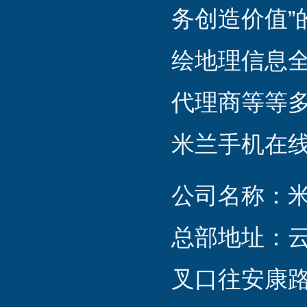
务创造价值”
绘地理信息全
代理商等等
米兰手机在线
公司名称：米
总部地址：云
叉口往安康路