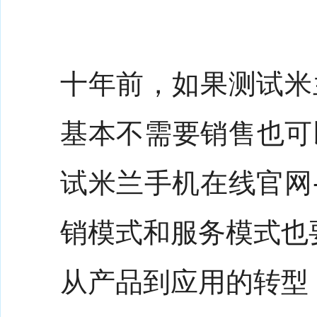
十年前，如果测试米
基本不需要销售也可
试米兰手机在线官网
销模式和服务模式也
从产品到应用的转型