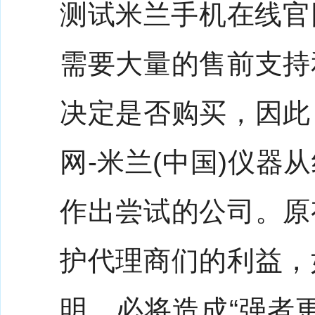
测试米兰手机在线官
需要大量的售前支持
决定是否购买，因此
网-米兰(中国)仪
作出尝试的公司。原
护代理商们的利益，
明，必将造成“强者