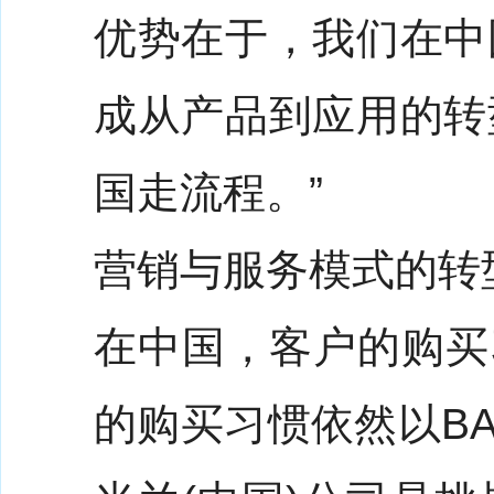
优势在于，我们在中
成从产品到应用的转
国走流程。”
营销与服务模式的转
在中国，客户的购买
的购买习惯依然以B