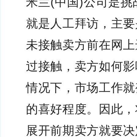
米兰(中国)公司是
就是人工拜访，主要
未接触卖方前在网上
过接触，卖方如何影
情况下，市场工作就
的喜好程度。因此，
展开前期卖方就要决