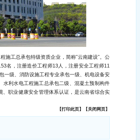
程施工总承包特级资质企业，简称"云南建设"。公
153名，注册造价工程师13人，注册安全工程师11
承包一级、消防设施工程专业承包一级、机电设备安
、水利水电工程施工总承包二级、混凝土预制构件
01质量、环境、职业健康安全管理体系认证，是云南省综合实
【
打印此页
】【
关闭网页
】