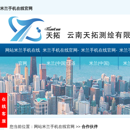
米兰手机在线官网
网站米兰手机在线
米兰手机在线官网-
米兰手机在线官网-
米兰
官网
米兰(中国)仪器
米兰(中国)
米
在
线
客
服
您当前位置：
网站米兰手机在线官网
>>
合作伙伴