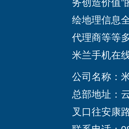
务创造价值”
绘地理信息全
代理商等等
米兰手机在线
公司名称：米
总部地址：云
叉口往安康路