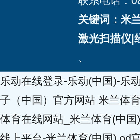
联系电话：0871
关键词：米兰
激光扫描仪|
、
乐动在线登录-乐动(中国)-乐
子（中国）官方网站
米兰体育
体育在线网站_米兰体育(中国
线上平台-米兰体育(中国)
od