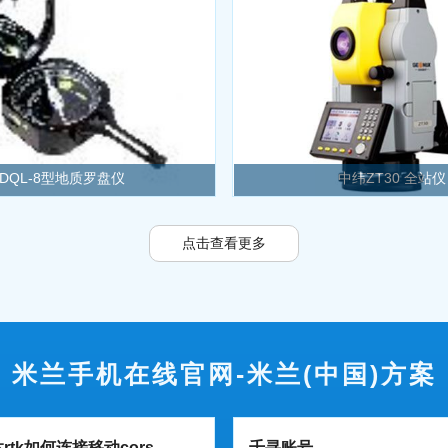
DQL-8型地质罗盘仪
中纬ZT30 全站仪
点击查看更多
米兰手机在线官网-米兰(中国)方案
rtk如何连接移动cors
千寻账号