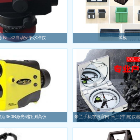
得 NL-32自动安平水准仪
试模
帕斯360B激光测距测高仪
米兰手机在线官网-米兰(中国)仪器-
经纬仪