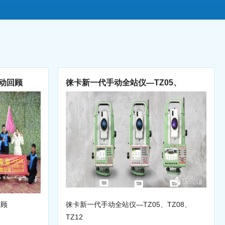
活动回顾
徕卡新一代手动全站仪—TZ05、
TZ08、TZ12
回顾
徕卡新一代手动全站仪—TZ05、TZ08、
TZ12