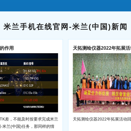
米兰手机在线官网-米兰(中国)新闻
的作用
天拓测绘仪器2022年拓展
TK差，不能及时按要求完成米兰
天拓测绘仪器2022年拓展活动
-米兰(中国)任务，那同样的情