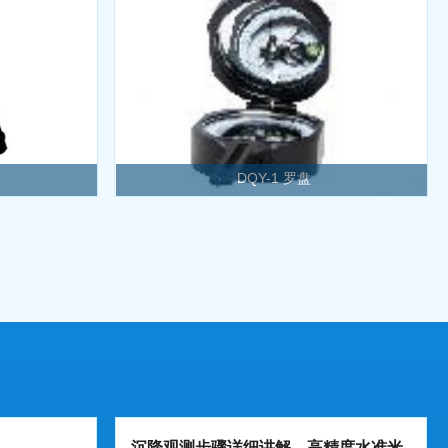
DQY-1 罗盘
沉降观测步骤详细讲解，高精度水准米