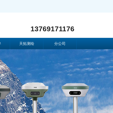
13769171176
伴
天拓测绘
分公司