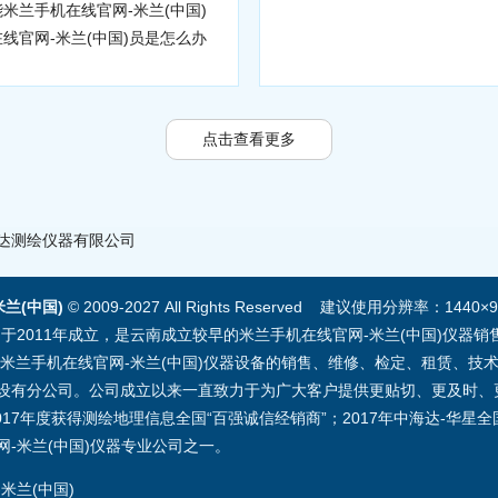
米兰手机在线官网-米兰(中国)
线官网-米兰(中国)员是怎么办
点击查看更多
达测绘仪器有限公司
兰(中国)
© 2009-2027 All Rights Reserved 建议使用分辨率：1
) 于2011年成立，是云南成立较早的米兰手机在线官网-米兰(中国)仪器
等米兰手机在线官网-米兰(中国)仪器设备的销售、维修、检定、租赁、
设有分公司。公司成立以来一直致力于为广大客户提供更贴切、更及时、更
2017年度获得测绘地理信息全国“百强诚信经销商”；2017年中海达-华
-米兰(中国)仪器专业公司之一。
米兰(中国)