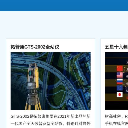
拓普康GTS-2002全站仪
五星十六频
GTS-2002是拓普康集团在2021年新出品的新
树高林密，R
一代国产全天候普及型全站仪。特别针对野外
手机在线官网