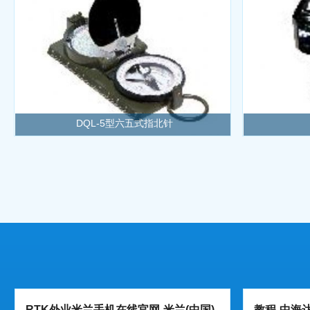
DQL-5型六五式指北针
RTK外业米兰手机在线官网-米兰(中国)
教程-中海达