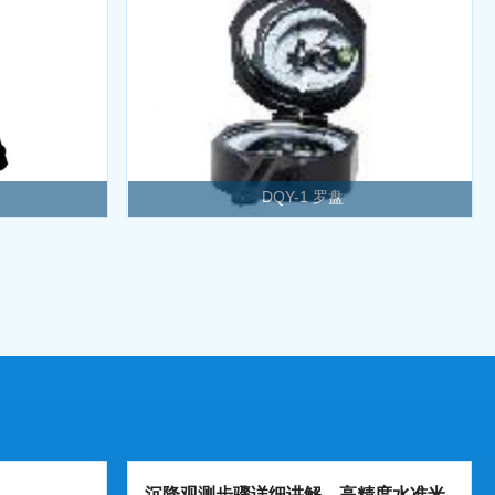
DQY-1 罗盘
沉降观测步骤详细讲解，高精度水准米