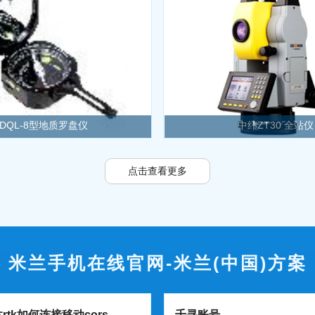
DQL-8型地质罗盘仪
中纬ZT30 全站仪
点击查看更多
米兰手机在线官网-米兰(中国)方案
rtk如何连接移动cors
千寻账号