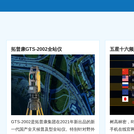
拓普康GTS-2002全站仪
五星十六频
GTS-2002是拓普康集团在2021年新出品的新
树高林密，R
一代国产全天候普及型全站仪。特别针对野外
手机在线官网