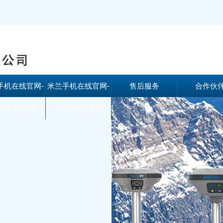
手机在线官网-
米兰手机在线官网-
售后服务
合作伙
兰(中国)方案
米兰(中国)新闻