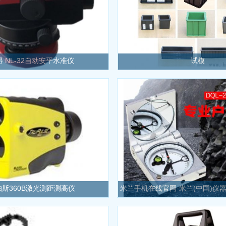
得 NL-32自动安平水准仪
试模
帕斯360B激光测距测高仪
米兰手机在线官网-米兰(中国)仪器-
经纬仪