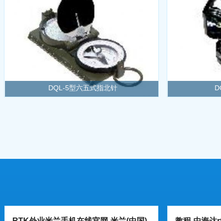
DQL-5型六五式指北针
D
RTK外业米兰手机在线官网-米兰(中国)
教程-中海达r