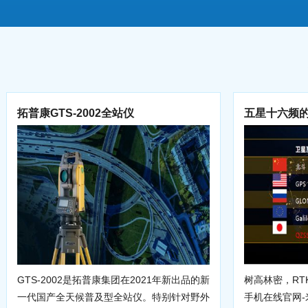
拓普康GTS-2002全站仪
五星十六频
GTS-2002是拓普康集团在2021年新出品的新
树高林密，R
一代国产全天候普及型全站仪。特别针对野外
手机在线官网-