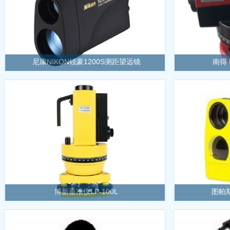
尼康NIKON锐豪1200S测距望远镜
南得 
博新垂准仪LP-100L
图帕