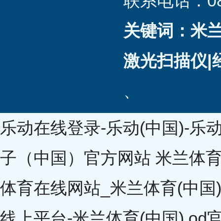
联系电话：0871
关键词：米兰
激光扫描仪|
、
乐动在线登录-乐动(中国)-乐
子（中国）官方网站
米兰体育
体育在线网站_米兰体育(中国
线上平台-米兰体育(中国)
od