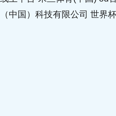
（中国）科技有限公司
世界杯