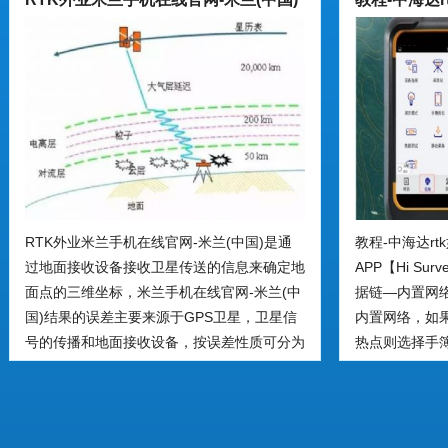
的主要误差来源和消减方法
RTK外业米兰手机在线官网-米兰(中国)是通
教程-中海达rt
过地面接收设备接收卫星传送的信息来确定地
APP【Hi S
面点的三维坐标，米兰手机在线官网-米兰(中
据链—内置网
国)结果的误差主要来源于GPS卫星，卫星信
内置网络，如
号的传播和地面接收设备，按误差性质可分为
热点则选择手
系统误差和偶然误差。而系统误差无论从误差
【CORS】—IP 
的大小还是对定位结果的危害性来讲都比偶然
（8001对应国
误差要大的多，然而系统误差有一定的规律
国家84坐标系；
性，可采取一定的措施加以消除。
框架）