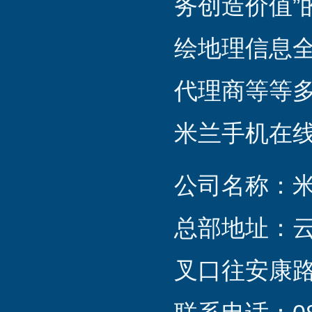
务创造价值”
绘地理信息全
代理商等等
米兰手机在线
公司名称：米
总部地址：云
叉口往安康路