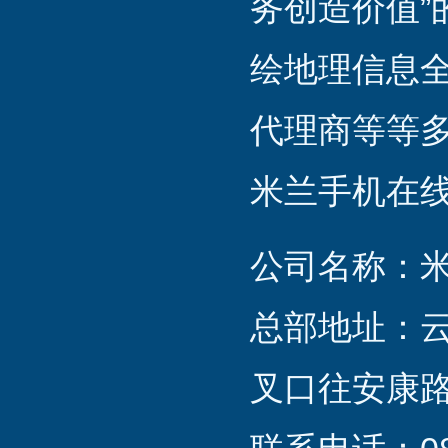
务创造价值”
绘地理信息全
代理商等等
米兰手机在线
公司名称：米
总部地址：云
叉口往安康路