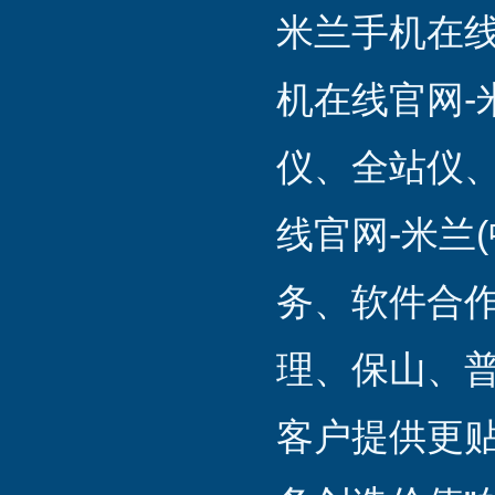
米兰手机在线
机在线官网-
仪、全站仪、
线官网-米兰
务、软件合
理、保山、
客户提供更