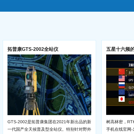
拓普康GTS-2002全站仪
五星十六频
GTS-2002是拓普康集团在2021年新出品的新
树高林密，R
一代国产全天候普及型全站仪。特别针对野外
手机在线官网-