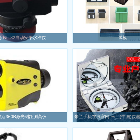
得 NL-32自动安平水准仪
试模
帕斯360B激光测距测高仪
米兰手机在线官网-米兰(中国)仪器-
经纬仪