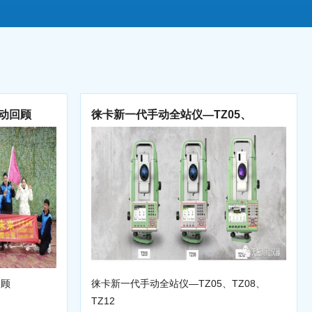
活动回顾
徕卡新一代手动全站仪—TZ05、
TZ08、TZ12
回顾
徕卡新一代手动全站仪—TZ05、TZ08、
TZ12