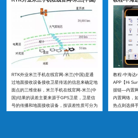
的主要误差来源和消减方法
RTK外业米兰手机在线官网-米兰(中国)是通
教程-中海达r
过地面接收设备接收卫星传送的信息来确定地
APP【Hi 
面点的三维坐标，米兰手机在线官网-米兰(中
据链—内置
国)结果的误差主要来源于GPS卫星，卫星信
内置网络，
号的传播和地面接收设备，按误差性质可分为
热点则选择手
系统误差和偶然误差。而系统误差无论从误差
【CORS】—IP
的大小还是对定位结果的危害性来讲都比偶然
（8001对应
误差要大的多，然而系统误差有一定的规律
国家84坐标系
性，可采取一定的措施加以消除。
框架）