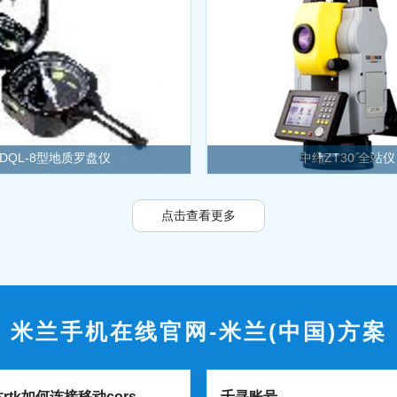
DQL-8型地质罗盘仪
中纬ZT30 全站仪
点击查看更多
米兰手机在线官网-米兰(中国)方案
rtk如何连接移动cors
千寻账号