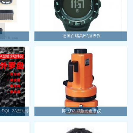
德国百瑞高E7海拔仪
DQL-2A型袖珍
博飞DZJ3激光垂准仪