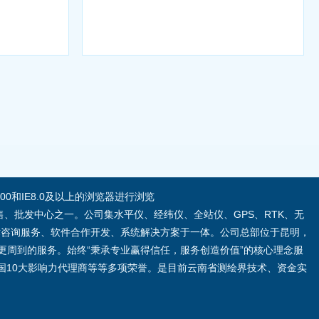
440×900和IE8.0及以上的浏览器进行浏览
销售、批发中心之一。公司集水平仪、经纬仪、全站仪、GPS、RTK、无
技术咨询服务、软件合作开发、系统解决方案于一体。公司总部位于昆明，
周到的服务。始终“秉承专业赢得信任，服务创造价值”的核心理念服
星全国10大影响力代理商等等多项荣誉。是目前云南省测绘界技术、资金实