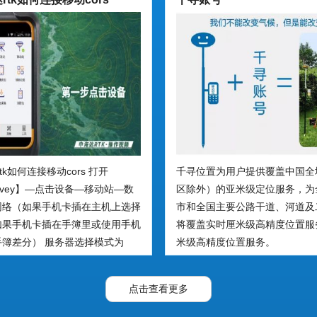
tk如何连接移动cors 打开
千寻位置为用户提供覆盖中国全
Survey】—点击设备—移动站—数
区除外）的亚米级定位服务，为
网络（如果手机卡插在主机上选择
市和全国主要公路干道、河道及
如果手机卡插在手簿里或使用手机
将覆盖实时厘米级高精度位置服
簿差分） 服务器选择模式为
米级高精度位置服务。
 117.135.142.201 —端口号
国家2000坐标系；端口8002对应
点击查看更多
；端口8003对应国家2008坐标