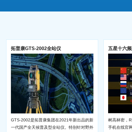
拓普康GTS-2002全站仪
五星十六频
GTS-2002是拓普康集团在2021年新出品的新
树高林密，R
一代国产全天候普及型全站仪。特别针对野外
手机在线官网