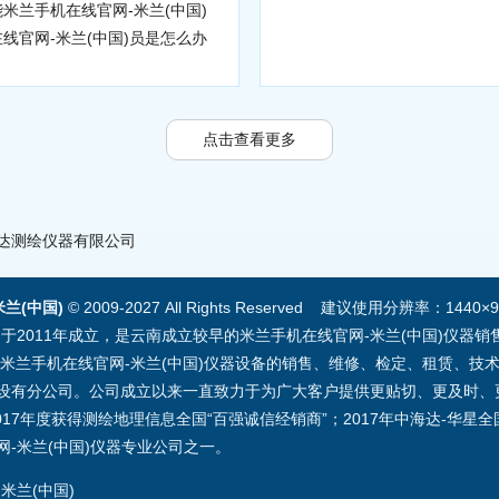
米兰手机在线官网-米兰(中国)
线官网-米兰(中国)员是怎么办
点击查看更多
达测绘仪器有限公司
兰(中国)
© 2009-2027 All Rights Reserved 建议使用分辨率：1
) 于2011年成立，是云南成立较早的米兰手机在线官网-米兰(中国)仪器
等米兰手机在线官网-米兰(中国)仪器设备的销售、维修、检定、租赁、
设有分公司。公司成立以来一直致力于为广大客户提供更贴切、更及时、更
2017年度获得测绘地理信息全国“百强诚信经销商”；2017年中海达-华
-米兰(中国)仪器专业公司之一。
米兰(中国)