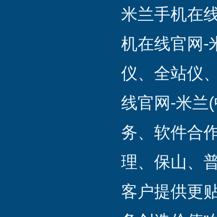
米兰手机在线
机在线官网-
仪、全站仪、
线官网-米兰
务、软件合
理、保山、
客户提供更