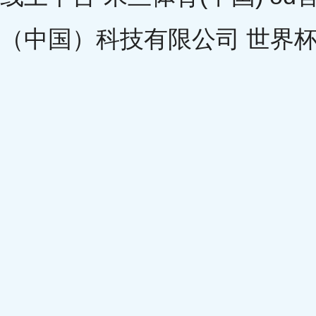
（中国）科技有限公司
世界杯