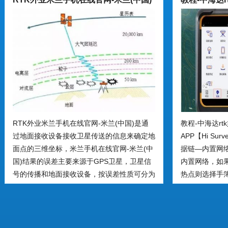
的主要误差来源和消减方法
RTK外业米兰手机在线官网-米兰(中国)是通
教程-中海达rt
过地面接收设备接收卫星传送的信息来确定地
APP【Hi S
面点的三维坐标，米兰手机在线官网-米兰(中
据链—内置网
国)结果的误差主要来源于GPS卫星，卫星信
内置网络，如
号的传播和地面接收设备，按误差性质可分为
热点则选择手
系统误差和偶然误差。而系统误差无论从误差
【CORS】—IP 
的大小还是对定位结果的危害性来讲都比偶然
（8001对应国
误差要大的多，然而系统误差有一定的规律
国家84坐标系；
性，可采取一定的措施加以消除。
框架）