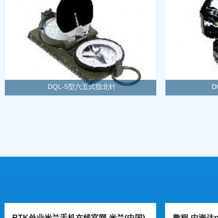
DQL-5型六五式指北针
D
RTK外业米兰手机在线官网-米兰(中国)
教程-中海达r