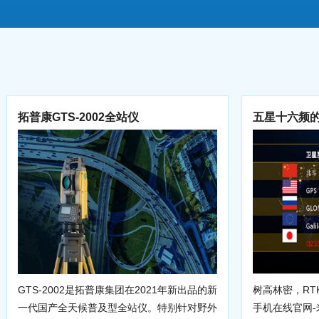
拓普康GTS-2002全站仪
五星十六频
GTS-2002是拓普康集团在2021年新出品的新
树高林密，R
一代国产全天候普及型全站仪。特别针对野外
手机在线官网-