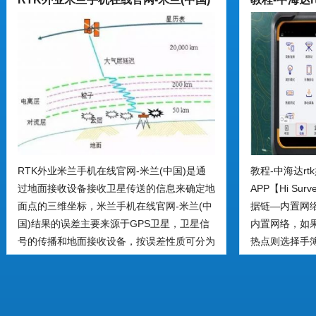
的主要误差来源和消减方法
RTK外业米兰手机在线官网-米兰(中国)是通
教程-中海达rt
过地面接收设备接收卫星传送的信息来确定地
APP【Hi S
面点的三维坐标，米兰手机在线官网-米兰(中
据链—内置网
国)结果的误差主要来源于GPS卫星，卫星信
内置网络，如
号的传播和地面接收设备，按误差性质可分为
热点则选择手
系统误差和偶然误差。而系统误差无论从误差
【CORS】—IP 
的大小还是对定位结果的危害性来讲都比偶然
（8001对应国
误差要大的多，然而系统误差有一定的规律
国家84坐标系；
性，可采取一定的措施加以消除。
框架）