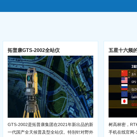
拓普康GTS-2002全站仪
五星十六频
GTS-2002是拓普康集团在2021年新出品的新
树高林密，R
一代国产全天候普及型全站仪。特别针对野外
手机在线官网-