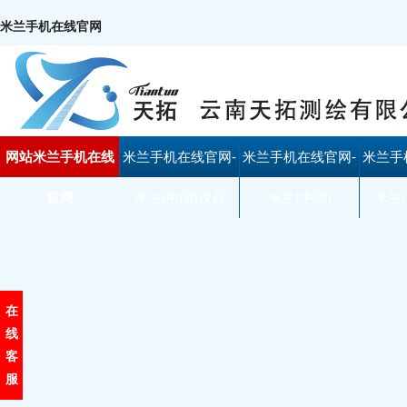
米兰手机在线官网
网站米兰手机在线
米兰手机在线官网-
米兰手机在线官网-
米兰手
官网
米兰(中国)仪器
米兰(中国)
米兰
在
线
客
服